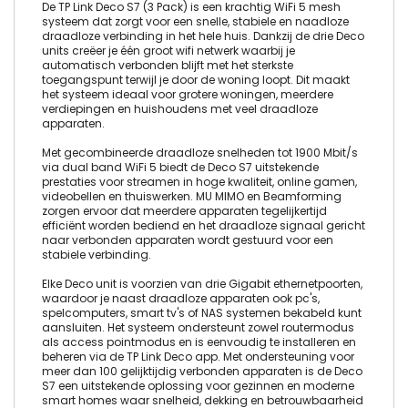
De TP Link Deco S7 (3 Pack) is een krachtig WiFi 5 mesh
systeem dat zorgt voor een snelle, stabiele en naadloze
draadloze verbinding in het hele huis. Dankzij de drie Deco
units creëer je één groot wifi netwerk waarbij je
automatisch verbonden blijft met het sterkste
toegangspunt terwijl je door de woning loopt. Dit maakt
het systeem ideaal voor grotere woningen, meerdere
verdiepingen en huishoudens met veel draadloze
apparaten.
Met gecombineerde draadloze snelheden tot 1900 Mbit/s
via dual band WiFi 5 biedt de Deco S7 uitstekende
prestaties voor streamen in hoge kwaliteit, online gamen,
videobellen en thuiswerken. MU MIMO en Beamforming
zorgen ervoor dat meerdere apparaten tegelijkertijd
efficiënt worden bediend en het draadloze signaal gericht
naar verbonden apparaten wordt gestuurd voor een
stabiele verbinding.
Elke Deco unit is voorzien van drie Gigabit ethernetpoorten,
waardoor je naast draadloze apparaten ook pc's,
spelcomputers, smart tv's of NAS systemen bekabeld kunt
aansluiten. Het systeem ondersteunt zowel routermodus
als access pointmodus en is eenvoudig te installeren en
beheren via de TP Link Deco app. Met ondersteuning voor
meer dan 100 gelijktijdig verbonden apparaten is de Deco
S7 een uitstekende oplossing voor gezinnen en moderne
smart homes waar snelheid, dekking en betrouwbaarheid