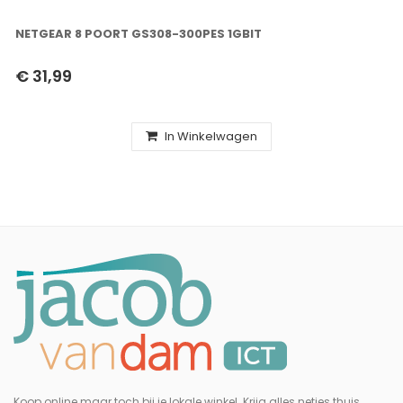
NETGEAR 8 POORT GS308-300PES 1GBIT
€ 31,99
In Winkelwagen
Koop online maar toch bij je lokale winkel. Krijg alles netjes thuis