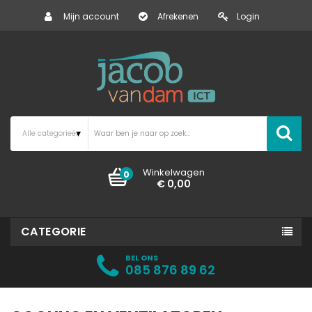
Mijn account
Afrekenen
Login
Winkelwagen
0
€ 0,00
CATEGORIE
BEL ONS
085 876 89 62