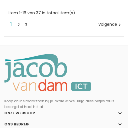
Item 1-16 van 37 in totaal item(s)
1
Volgende
2
3

Koop online maar toch bij je lokale winkel. Krijg alles netjes thuis
bezorgd of haal het af.
keyboard_arrow_down
ONZE WEBSHOP
keyboard_arrow_down
ONS BEDRIJF