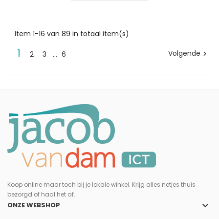
Item 1-16 van 89 in totaal item(s)
1
Volgende
2
3
…
6

Koop online maar toch bij je lokale winkel. Krijg alles netjes thuis
bezorgd of haal het af.
keyboard_arrow_down
ONZE WEBSHOP