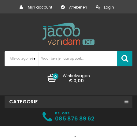
Mijn account
Afrekenen
Login
Winkelwagen
0
€ 0,00
CATEGORIE
BEL ONS
085 876 89 62