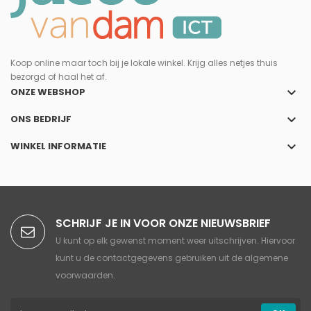
Koop online maar toch bij je lokale winkel. Krijg alles netjes thuis
bezorgd of haal het af.
keyboard_arrow_down
ONZE WEBSHOP
keyboard_arrow_down
ONS BEDRIJF
keyboard_arrow_down
WINKEL INFORMATIE
SCHRIJF JE IN VOOR ONZE NIEUWSBRIEF
U kunt op elk gewenst moment weer uitschrijven. Hiervoor
kunt u de contactgegevens gebruiken uit de algemene
voorwaarden.