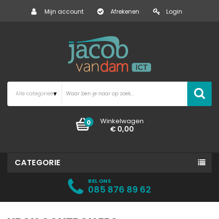
Mijn account
Afrekenen
Login
Winkelwagen
0
€ 0,00
CATEGORIE
BEL ONS
085 876 89 62