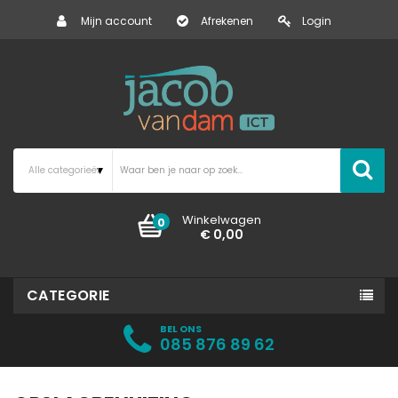
Mijn account
Afrekenen
Login
Winkelwagen
0
€ 0,00
CATEGORIE
BEL ONS
085 876 89 62