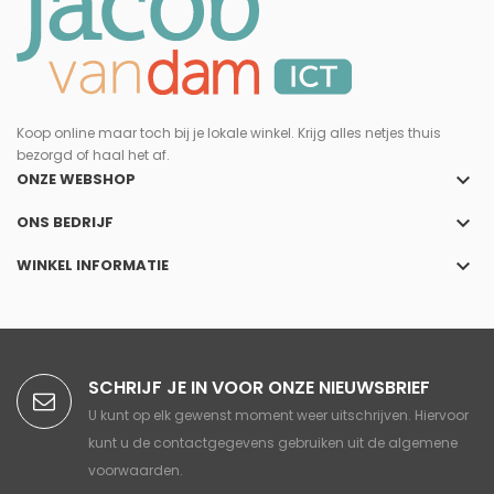
Koop online maar toch bij je lokale winkel. Krijg alles netjes thuis
bezorgd of haal het af.
keyboard_arrow_down
ONZE WEBSHOP
keyboard_arrow_down
ONS BEDRIJF
keyboard_arrow_down
WINKEL INFORMATIE
SCHRIJF JE IN VOOR ONZE NIEUWSBRIEF
U kunt op elk gewenst moment weer uitschrijven. Hiervoor
kunt u de contactgegevens gebruiken uit de algemene
voorwaarden.