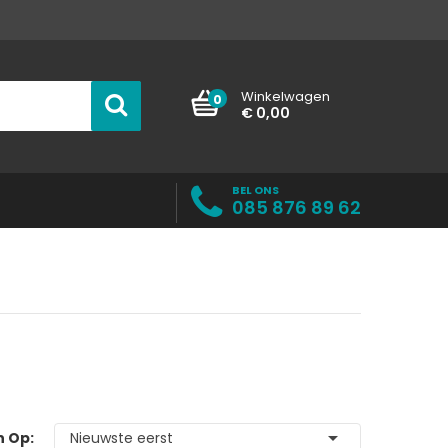
Winkelwagen
0
€ 0,00
BEL ONS
085 876 89 62

n Op:
Nieuwste eerst