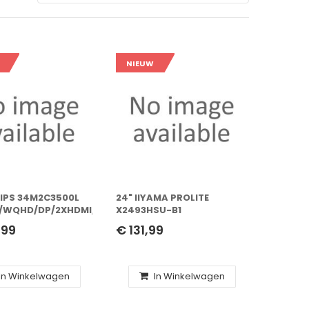
NIEUW
LIPS 34M2C3500L
24" IIYAMA PROLITE
/WQHD/DP/2XHDMI/180HZ
X2493HSU-B1
FHD/DP/HDMI/SPEAKER/IPS
,99
€ 131,99
In Winkelwagen
In Winkelwagen