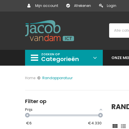
Mijn account
Afrekenen
Login
ZOEKEN OP
Categorieën
ONZE ME
Home
Randapparatuur
Filter op
RAN
Prijs
€
6
€
4.330

