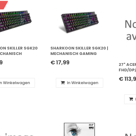
N SKILLER SGK20
SHARKOON SKILLER SGK20 |
ECHANISCH
MECHANISCH GAMING
 TOETSENBORD |
TOETSENBORD | HUANO RED
9
€ 17,99
 | ZWART
SWITCHES | RGB | QWERTY
27" ACE
FHD/DP
€ 113,
In Winkelwagen
In Winkelwagen