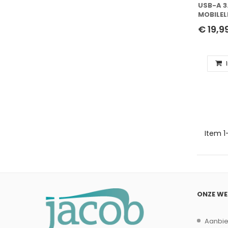
USB-A 3
MOBILEL
READER
€ 19,9
Item 1
ONZE W
Aanbi