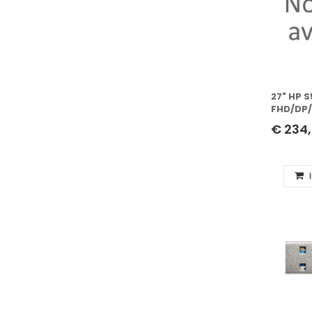
27" HP 
FHD/DP/
€ 234