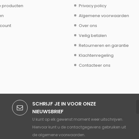
 producten
Privacy policy
en
Algemene voorwaarden
ccount
Over ons
Veilig betalen
Retourneren en garantie
Klachtenregeling
Contacteer ons
SCHRIJF JE IN VOOR ONZE
NIEUWSBRIEF
U kunt op elk gewenst moment weer uitschrijven.
Hiervoor kunt u de contactgegevens gebruiken uit
de algemene voorwaarden.