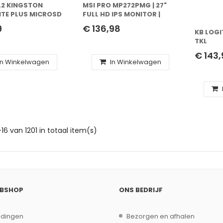
.2 KINGSTON
MSI PRO MP272PMG | 27"
ITE PLUS MICROSD
FULL HD IPS MONITOR |
120HZ | WEBCAM | USB |
9
€ 136,98
ZWART
KB LOGI
TKL
€ 143,
In Winkelwagen
In Winkelwagen
-16 van 1201 in totaal item(s)
EBSHOP
ONS BEDRIJF
edingen
Bezorgen en afhalen