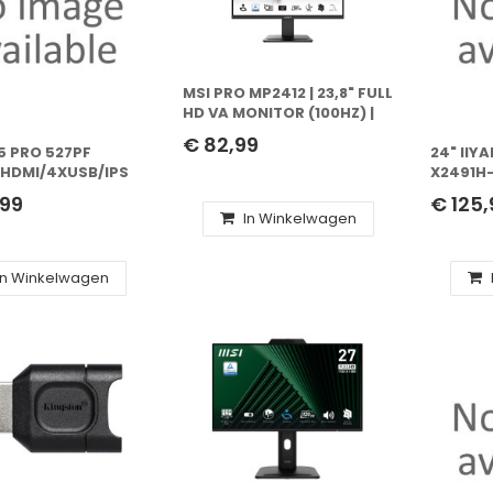
MSI PRO MP2412 | 23,8" FULL
HD VA MONITOR (100HZ) |
1920X1080 | HDMI +
€ 82,99
DISPLAYPORT | VESA
S5 PRO 527PF
24" IIY
HDMI/4XUSB/IPS
X2491H-
FHD/DP
,99
€ 125,
In Winkelwagen
In Winkelwagen