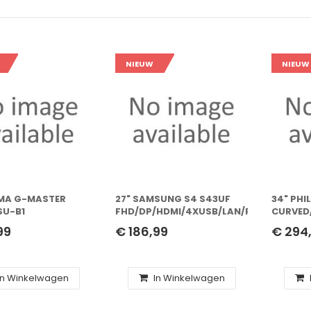
NIEUW
NIEUW
AMA G-MASTER
27" SAMSUNG S4 S43UF
34" PHI
SU-B1
FHD/DP/HDMI/4XUSB/LAN/PIVOT/IPS
CURVED
HDMI/144HZ/IPS
99
€ 186,99
€ 294
In Winkelwagen
In Winkelwagen