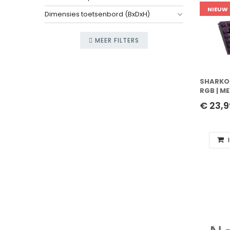
NIEUW
Dimensies toetsenbord (BxDxH)
MEER FILTERS
SHARKOO
RGB | M
GAMING
€ 23,9
QWERTY