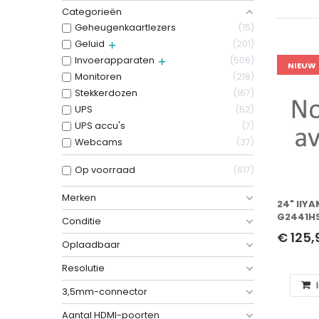
Categorieën
Geheugenkaartlezers
15
Geluid
201
Invoerapparaten
506
NIEUW
Monitoren
218
Stekkerdozen
167
UPS
52
UPS accu's
7
Webcams
37
Op voorraad
617
Merken
24" IIY
G2441H
Conditie
FHD/DP/
€ 125,
Oplaadbaar
Resolutie
3,5mm-connector
Aantal HDMI-poorten