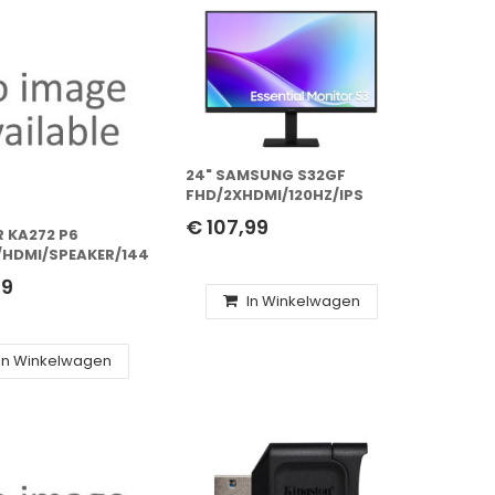
24" SAMSUNG S32GF
FHD/2XHDMI/120HZ/IPS
€ 107,99
R KA272 P6
/HDMI/SPEAKER/144HZ/IPS
99
In Winkelwagen
In Winkelwagen