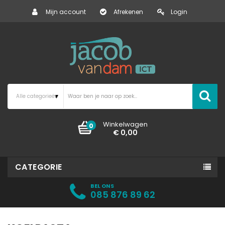
Mijn account
Afrekenen
Login
Winkelwagen
0
€ 0,00
CATEGORIE
BEL ONS
085 876 89 62