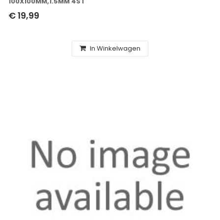
100X100MM,1.5MM 4ST
€ 19,99
In Winkelwagen