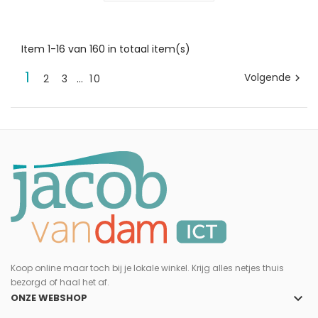
Item 1-16 van 160 in totaal item(s)
1
Volgende
2
3
…
10

Koop online maar toch bij je lokale winkel. Krijg alles netjes thuis
bezorgd of haal het af.
keyboard_arrow_down
ONZE WEBSHOP