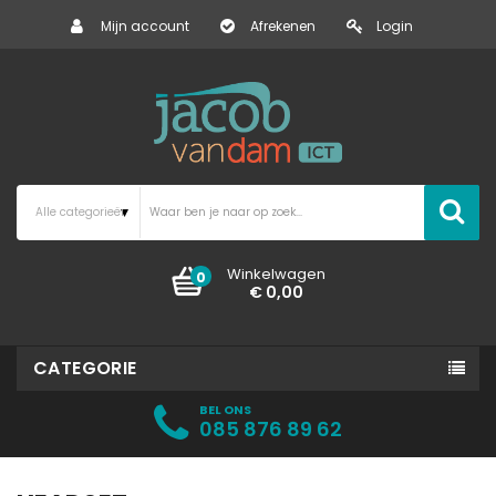
Mijn account
Afrekenen
Login
Winkelwagen
0
€ 0,00
CATEGORIE
BEL ONS
085 876 89 62