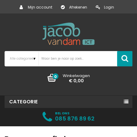
Mijn account
Afrekenen
Login
Winkelwagen
0
€ 0,00
CATEGORIE
BEL ONS
085 876 89 62