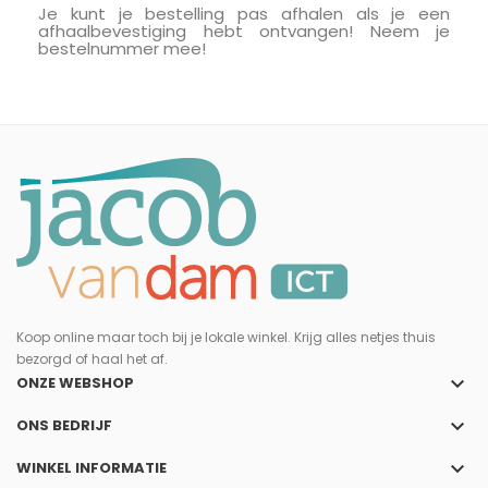
Je kunt je bestelling pas afhalen als je een
afhaalbevestiging hebt ontvangen! Neem je
bestelnummer mee!
Koop online maar toch bij je lokale winkel. Krijg alles netjes thuis
bezorgd of haal het af.
keyboard_arrow_down
ONZE WEBSHOP
keyboard_arrow_down
ONS BEDRIJF
keyboard_arrow_down
WINKEL INFORMATIE