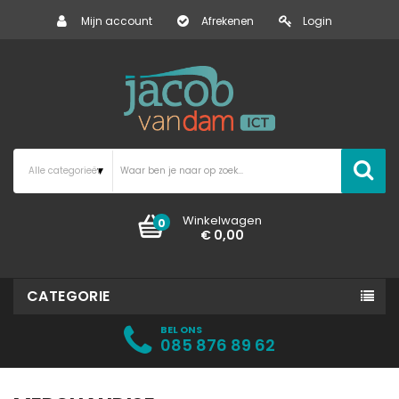
Mijn account
Afrekenen
Login
Winkelwagen
0
€ 0,00
CATEGORIE
BEL ONS
085 876 89 62