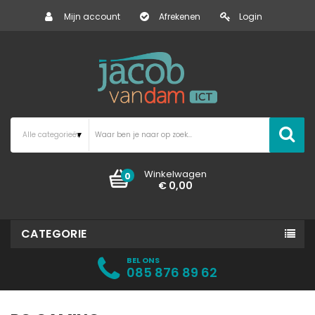
Mijn account
Afrekenen
Login
Winkelwagen
0
€ 0,00
CATEGORIE
BEL ONS
085 876 89 62