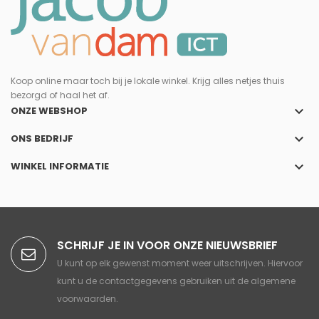
Koop online maar toch bij je lokale winkel. Krijg alles netjes thuis
bezorgd of haal het af.
keyboard_arrow_down
ONZE WEBSHOP
keyboard_arrow_down
ONS BEDRIJF
keyboard_arrow_down
WINKEL INFORMATIE
SCHRIJF JE IN VOOR ONZE NIEUWSBRIEF
U kunt op elk gewenst moment weer uitschrijven. Hiervoor
kunt u de contactgegevens gebruiken uit de algemene
voorwaarden.