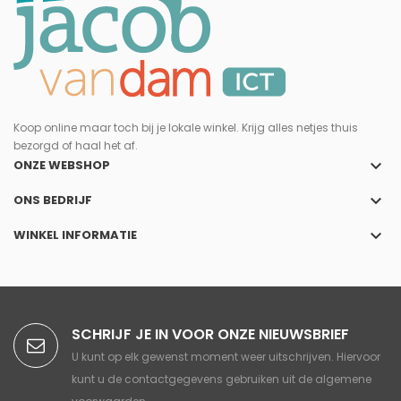
Koop online maar toch bij je lokale winkel. Krijg alles netjes thuis
bezorgd of haal het af.
keyboard_arrow_down
ONZE WEBSHOP
keyboard_arrow_down
ONS BEDRIJF
keyboard_arrow_down
WINKEL INFORMATIE
SCHRIJF JE IN VOOR ONZE NIEUWSBRIEF
U kunt op elk gewenst moment weer uitschrijven. Hiervoor
kunt u de contactgegevens gebruiken uit de algemene