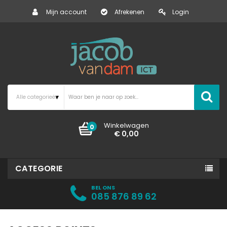
Mijn account
Afrekenen
Login
Winkelwagen
0
€ 0,00
CATEGORIE
BEL ONS
085 876 89 62