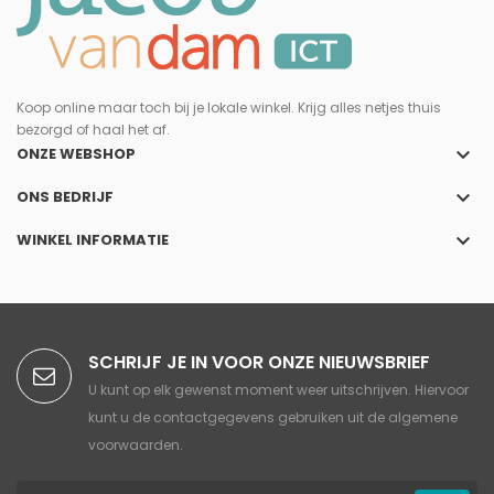
Koop online maar toch bij je lokale winkel. Krijg alles netjes thuis
bezorgd of haal het af.
keyboard_arrow_down
ONZE WEBSHOP
keyboard_arrow_down
ONS BEDRIJF
keyboard_arrow_down
WINKEL INFORMATIE
SCHRIJF JE IN VOOR ONZE NIEUWSBRIEF
U kunt op elk gewenst moment weer uitschrijven. Hiervoor
kunt u de contactgegevens gebruiken uit de algemene
voorwaarden.