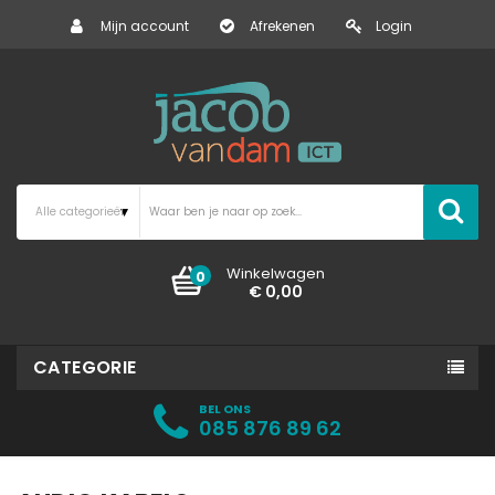
Mijn account
Afrekenen
Login
Winkelwagen
0
€ 0,00
CATEGORIE
BEL ONS
085 876 89 62