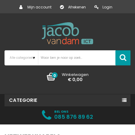
Mijn account
Afrekenen
Login
Winkelwagen
0
€ 0,00
CATEGORIE
BEL ONS
085 876 89 62