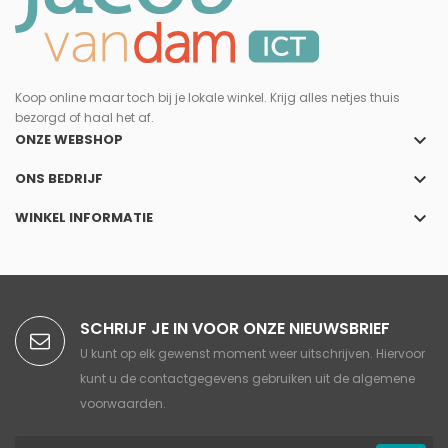
Koop online maar toch bij je lokale winkel. Krijg alles netjes thuis
bezorgd of haal het af.
keyboard_arrow_down
ONZE WEBSHOP
keyboard_arrow_down
ONS BEDRIJF
keyboard_arrow_down
WINKEL INFORMATIE
SCHRIJF JE IN VOOR ONZE NIEUWSBRIEF
U kunt op elk gewenst moment weer uitschrijven. Hiervoor
kunt u de contactgegevens gebruiken uit de algemene
voorwaarden.