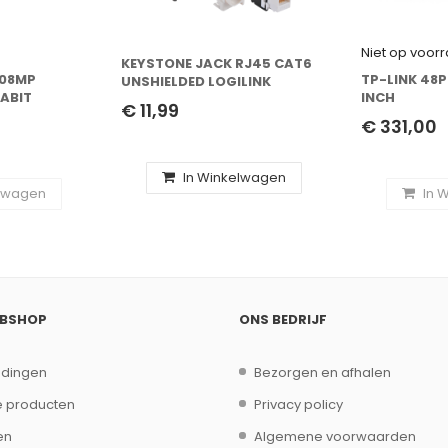
Niet op voor
KEYSTONE JACK RJ45 CAT6
008MP
TP-LINK 48P
UNSHIELDED LOGILINK
ABIT
INCH
€ 11,99
0/1000)
€ 331,00
ERNET (POE)
In Winkelwagen
elwagen
In 
EBSHOP
ONS BEDRIJF
edingen
Bezorgen en afhalen
 producten
Privacy policy
en
Algemene voorwaarden