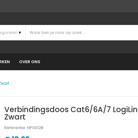
RKEN
OVER ONS
Zwart
Verbindingsdoos Cat6/6A/7 LogiLin
Zwart
Referentie: NP0012B