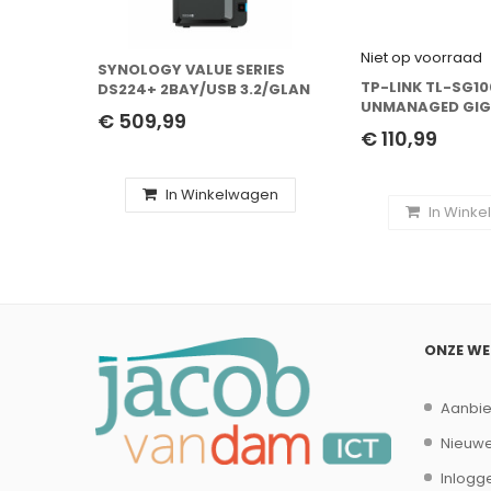
Niet op voorraad
SYNOLOGY VALUE SERIES
TP-LINK TL-SG1
DS224+ 2BAY/USB 3.2/GLAN
UNMANAGED GIG
€ 509,99
ETHERNET (10/10
€ 110,99
POWER OVER ETH
ZWART
In Winkelwagen
In Wink
ONZE W
Aanbi
Nieuwe
Inlogg