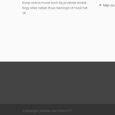
Koop online maar toch bij je lokale winkel.
Mijn a
Krijg alles netjes thuis bezorgd of haal het
af.
Copyright Jacob van Dam ICT.