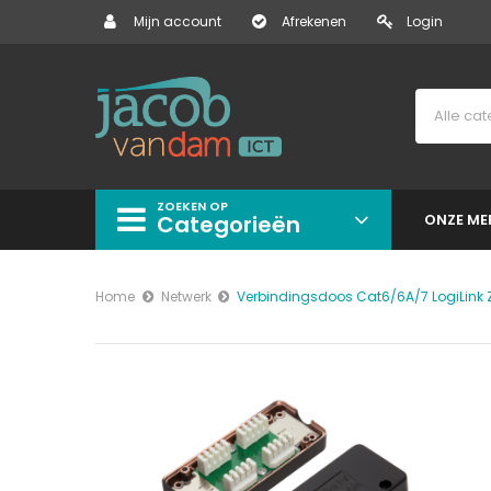
Mijn account
Afrekenen
Login
ZOEKEN OP
Categorieën
ONZE ME
Home
Netwerk
Verbindingsdoos Cat6/6A/7 LogiLink 