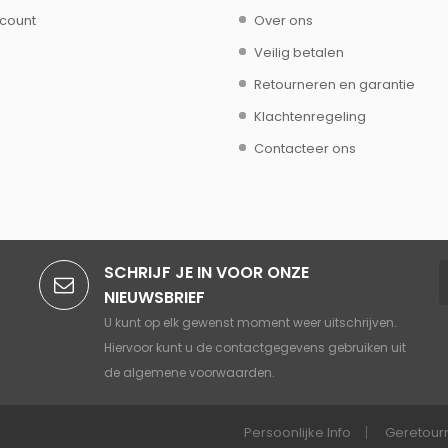
ccount
Over ons
Veilig betalen
Retourneren en garantie
Klachtenregeling
Contacteer ons
SCHRIJF JE IN VOOR ONZE
NIEUWSBRIEF
U kunt op elk gewenst moment weer uitschrijven.
Hiervoor kunt u de contactgegevens gebruiken uit
de algemene voorwaarden.
Persoonlijke Info
Geretour