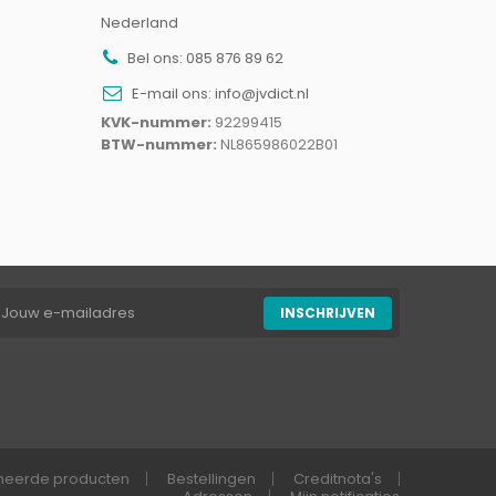
Nederland
Bel ons:
085 876 89 62
E-mail ons:
info@jvdict.nl
KVK-nummer:
92299415
BTW-nummer:
NL865986022B01
neerde producten
Bestellingen
Creditnota's