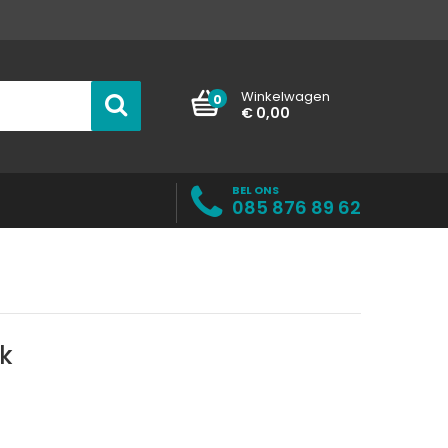
Winkelwagen
0
€ 0,00
BEL ONS
085 876 89 62
k