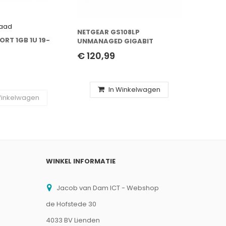
raad
Niet op
NETGEAR GS108LP
ORT 1GB 1U 19-
TP-LIN
UNMANAGED GIGABIT
DRAAD
ETHERNET (10/100/1000)
€ 120,99
(WAP) 2
POWER OVER ETHERNET (POE)
€ 297
1U ZWART, GRIJS
In Winkelwagen
Winkelwagen
WINKEL INFORMATIE
Jacob van Dam ICT - Webshop
de Hofstede 30
4033 BV Lienden