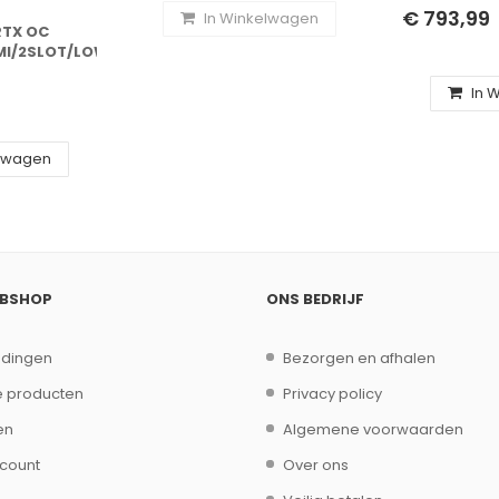
16GB/2XDP/
€ 793,99
In Winkelwagen
RTX OC
MI/2SLOT/LOW
In 
elwagen
EBSHOP
ONS BEDRIJF
edingen
Bezorgen en afhalen
 producten
Privacy policy
en
Algemene voorwaarden
ccount
Over ons