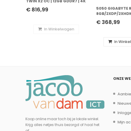
TWIN X2 OC | 12GB GDDR7 | 4K
GAMING & AI | VIDEOKAART |
5050 GIGABYTE 
€ 816,99
NVIDIA
8GB/2XDP/2XHD
PROFILE
€ 368,99
In Winkelwagen
In Wink
ONZE W
Aanbi
Nieuwe
Inlogg
Koop online maar toch bij je lokale winkel.
Mijn a
Krijg alles netjes thuis bezorgd of haal het
af.