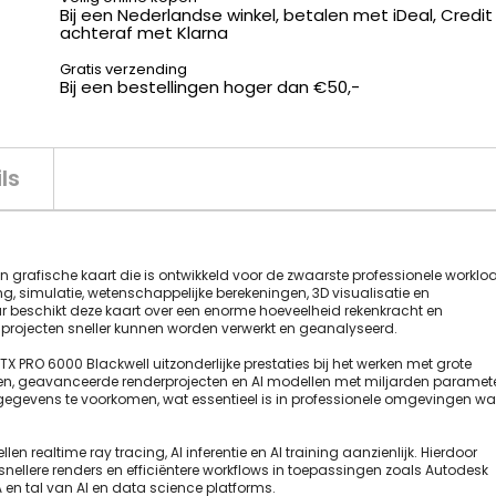
Bij een Nederlandse winkel, betalen met iDeal, Credit
achteraf met Klarna
Gratis verzending
Bij een bestellingen hoger dan €50,-
ls
on grafische kaart die is ontwikkeld voor de zwaarste professionele worklo
ng, simulatie, wetenschappelijke berekeningen, 3D visualisatie en
uur beschikt deze kaart over een enorme hoeveelheid rekenkracht en
rojecten sneller kunnen worden verwerkt en geanalyseerd.
PRO 6000 Blackwell uitzonderlijke prestaties bij het werken met grote
gen, geavanceerde renderprojecten en AI modellen met miljarden paramete
gegevens te voorkomen, wat essentieel is in professionele omgevingen w
n realtime ray tracing, AI inferentie en AI training aanzienlijk. Hierdoor
, snellere renders en efficiëntere workflows in toepassingen zoals Autodesk
 en tal van AI en data science platforms.