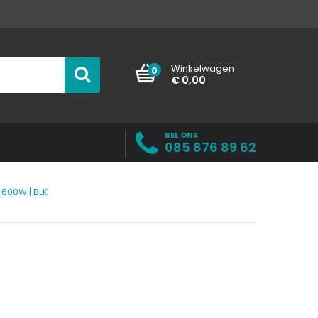
Winkelwagen
0
€ 0,00
BEL ONS
085 876 89 62
 600W | BLK