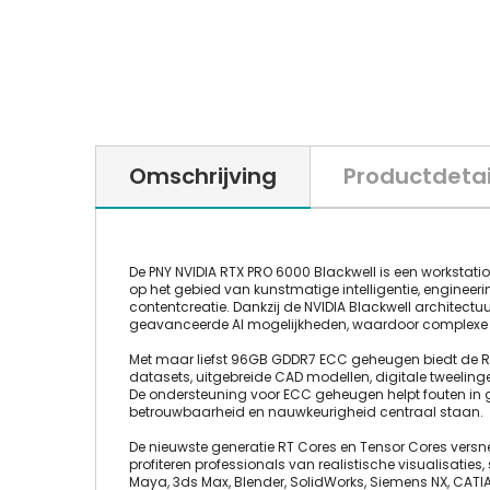
Omschrijving
Productdetai
De PNY NVIDIA RTX PRO 6000 Blackwell is een workstati
op het gebied van kunstmatige intelligentie, engineeri
contentcreatie. Dankzij de NVIDIA Blackwell architect
geavanceerde AI mogelijkheden, waardoor complexe p
Met maar liefst 96GB GDDR7 ECC geheugen biedt de RTX 
datasets, uitgebreide CAD modellen, digitale tweelin
De ondersteuning voor ECC geheugen helpt fouten in 
betrouwbaarheid en nauwkeurigheid centraal staan.
De nieuwste generatie RT Cores en Tensor Cores versnelle
profiteren professionals van realistische visualisaties
Maya, 3ds Max, Blender, SolidWorks, Siemens NX, CATIA