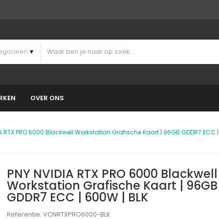
RKEN
OVER ONS
A RTX PRO 6000 Blackwell Workstation Grafische Kaart | 96GB GDDR7 ECC |
PNY NVIDIA RTX PRO 6000 Blackwell
Workstation Grafische Kaart | 96GB
GDDR7 ECC | 600W | BLK
Referentie: VCNRTXPRO6000-BLK