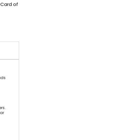
 Card of
ads
rs.
aar