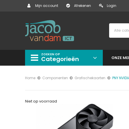
Mijn account
Afrekenen
Login
ZOEKEN OP
Categorieën
ONZE ME
Home
Componenten
Grafischekaarten
PNY NVIDI
Niet op voorraad