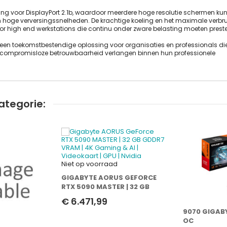
ing voor DisplayPort 2.1b, waardoor meerdere hoge resolutie schermen ku
 hoge verversingssnelheden. De krachtige koeling en het maximale verbru
r high end werkstations die continu onder zware belasting moeten preste
een toekomstbestendige oplossing voor organisaties en professionals di
n compromisloze betrouwbaarheid verlangen binnen hun professionele
ategorie:
Niet op voorraad
GIGABYTE AORUS GEFORCE
RTX 5090 MASTER | 32 GB
GDDR7 VRAM | 4K GAMING &
€ 6.471,99
AI | VIDEOKAART | GPU |
9070 GIGAB
NVIDIA
OC