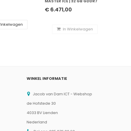
MASTER ICE | 32 GB GDDR7
MASTER
2XHDMI/2,5SLOT
VRAM | 4K GAMING & AI |
- WIT
€ 6.471,00
€ 15.1
VIDEOKAART | GPU | NVIDIA
Winkelwagen
In Winkelwagen
WINKEL INFORMATIE
Jacob van Dam ICT - Webshop
de Hofstede 30
4033 BV Lienden
Nederland