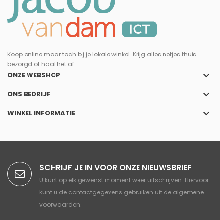
Koop online maar toch bij je lokale winkel. Krijg alles netjes thuis
bezorgd of haal het af.
keyboard_arrow_down
ONZE WEBSHOP
keyboard_arrow_down
ONS BEDRIJF
keyboard_arrow_down
WINKEL INFORMATIE
SCHRIJF JE IN VOOR ONZE NIEUWSBRIEF
U kunt op elk gewenst moment weer uitschrijven. Hiervoor
kunt u de contactgegevens gebruiken uit de algemene
voorwaarden.