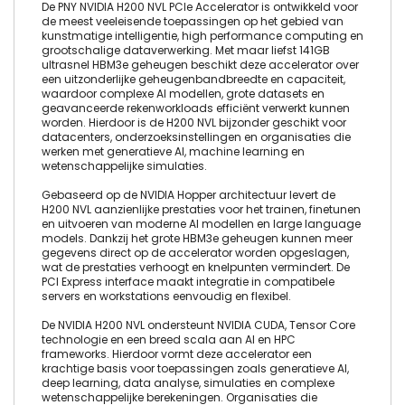
De PNY NVIDIA H200 NVL PCIe Accelerator is ontwikkeld voor
de meest veeleisende toepassingen op het gebied van
kunstmatige intelligentie, high performance computing en
grootschalige dataverwerking. Met maar liefst 141GB
ultrasnel HBM3e geheugen beschikt deze accelerator over
een uitzonderlijke geheugenbandbreedte en capaciteit,
waardoor complexe AI modellen, grote datasets en
geavanceerde rekenworkloads efficiënt verwerkt kunnen
worden. Hierdoor is de H200 NVL bijzonder geschikt voor
datacenters, onderzoeksinstellingen en organisaties die
werken met generatieve AI, machine learning en
wetenschappelijke simulaties.
Gebaseerd op de NVIDIA Hopper architectuur levert de
H200 NVL aanzienlijke prestaties voor het trainen, finetunen
en uitvoeren van moderne AI modellen en large language
models. Dankzij het grote HBM3e geheugen kunnen meer
gegevens direct op de accelerator worden opgeslagen,
wat de prestaties verhoogt en knelpunten vermindert. De
PCI Express interface maakt integratie in compatibele
servers en workstations eenvoudig en flexibel.
De NVIDIA H200 NVL ondersteunt NVIDIA CUDA, Tensor Core
technologie en een breed scala aan AI en HPC
frameworks. Hierdoor vormt deze accelerator een
krachtige basis voor toepassingen zoals generatieve AI,
deep learning, data analyse, simulaties en complexe
wetenschappelijke berekeningen. Organisaties die