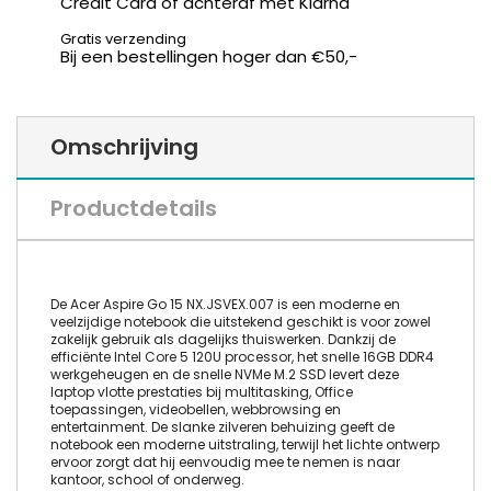
Credit Card of achteraf met Klarna
Gratis verzending
Bij een bestellingen hoger dan €50,-
Omschrijving
Productdetails
De Acer Aspire Go 15 NX.JSVEX.007 is een moderne en
veelzijdige notebook die uitstekend geschikt is voor zowel
zakelijk gebruik als dagelijks thuiswerken. Dankzij de
efficiënte Intel Core 5 120U processor, het snelle 16GB DDR4
werkgeheugen en de snelle NVMe M.2 SSD levert deze
laptop vlotte prestaties bij multitasking, Office
toepassingen, videobellen, webbrowsing en
entertainment. De slanke zilveren behuizing geeft de
notebook een moderne uitstraling, terwijl het lichte ontwerp
ervoor zorgt dat hij eenvoudig mee te nemen is naar
kantoor, school of onderweg.