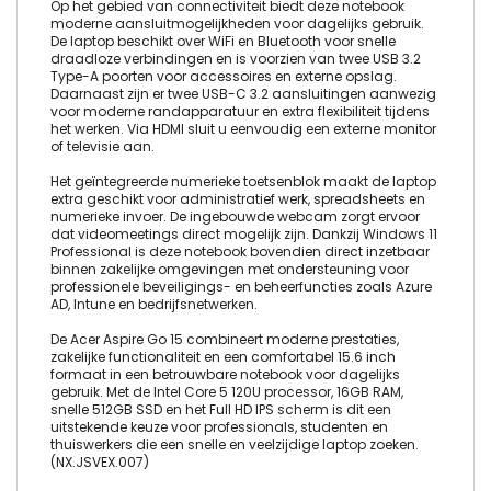
Op het gebied van connectiviteit biedt deze notebook
moderne aansluitmogelijkheden voor dagelijks gebruik.
De laptop beschikt over WiFi en Bluetooth voor snelle
draadloze verbindingen en is voorzien van twee USB 3.2
Type-A poorten voor accessoires en externe opslag.
Daarnaast zijn er twee USB-C 3.2 aansluitingen aanwezig
voor moderne randapparatuur en extra flexibiliteit tijdens
het werken. Via HDMI sluit u eenvoudig een externe monitor
of televisie aan.
Het geïntegreerde numerieke toetsenblok maakt de laptop
extra geschikt voor administratief werk, spreadsheets en
numerieke invoer. De ingebouwde webcam zorgt ervoor
dat videomeetings direct mogelijk zijn. Dankzij Windows 11
Professional is deze notebook bovendien direct inzetbaar
binnen zakelijke omgevingen met ondersteuning voor
professionele beveiligings- en beheerfuncties zoals Azure
AD, Intune en bedrijfsnetwerken.
De Acer Aspire Go 15 combineert moderne prestaties,
zakelijke functionaliteit en een comfortabel 15.6 inch
formaat in een betrouwbare notebook voor dagelijks
gebruik. Met de Intel Core 5 120U processor, 16GB RAM,
snelle 512GB SSD en het Full HD IPS scherm is dit een
uitstekende keuze voor professionals, studenten en
thuiswerkers die een snelle en veelzijdige laptop zoeken.
(NX.JSVEX.007)