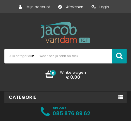
Mijn account
Afrekenen
Login
Winkelwagen
0
€ 0,00
CATEGORIE
BEL ONS
085 876 89 62