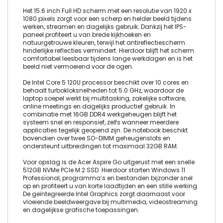
Het 15.6 inch Full HD scherm met een resolutie van 1920 x
1080 pixels zorgt voor een scherp en helder beeld tijdens
werken, streamen en dagelijks gebruik. Dankzij het IPS-
paneel profiteert u van brede kijkhoeken en
natuurgetrouwe kleuren, terwijl het antireflectiescherm
hinderlijke reflecties vermindert. Hierdoor blijft het scherm
comfortabel leesbaar tijdens lange werkdagen en is het
beeld niet vermoeiend voor de ogen.
De Intel Core 5 120U processor beschikt over 10 cores en
behaalt turbokloksnelheden tot 5.0 GHz, waardoor de
laptop soepel werkt bij multitasking, zakelijke software,
online meetings en dagelijks productief gebruik. In
combinatie met 16GB DDR4 werkgeheugen blijft het
systeem snel en responsief, zelfs wanneer meerdere
applicaties tegelijk geopend zijn. De notebook beschikt
bovendien over twee SO-DIMM geheugenslots en
ondersteunt uitbreidingen tot maximaal 32GB RAM.
Voor opslag is de Acer Aspire Go uitgerust met een snelle
512GB NVMe PCIe M.2 SSD. Hierdoor starten Windows 11
Professional, programma’s en bestanden bijzonder snel
op en profiteert u van korte laadtijden en een stille werking.
De geïntegreerde Intel Graphics zorgt daarnaast voor
vloeiende beeldweergave bij multimedia, videostreaming
en dagelijkse grafische toepassingen.