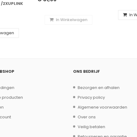
/2XUPLINK
In 
In Winkelwagen
elwagen
EBSHOP
ONS BEDRIJF
edingen
Bezorgen en afhalen
 producten
Privacy policy
en
Algemene voorwaarden
ccount
Over ons
Veilig betalen
Retourneren en garantie