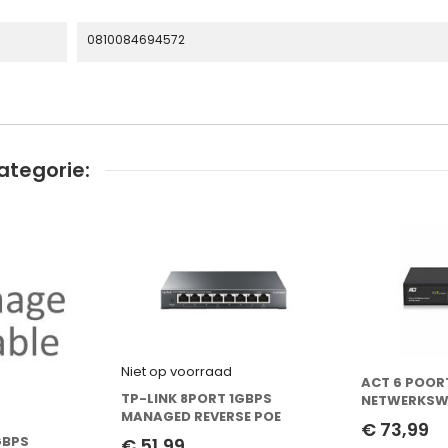
0810084694572
ategorie:
Niet op voorraad
ACT 6 POOR
TP-LINK 8PORT 1GBPS
NETWERKSW
MANAGED REVERSE POE
10/100MBPS.
€ 73,99
POORTEN
GBPS
€ 51,99