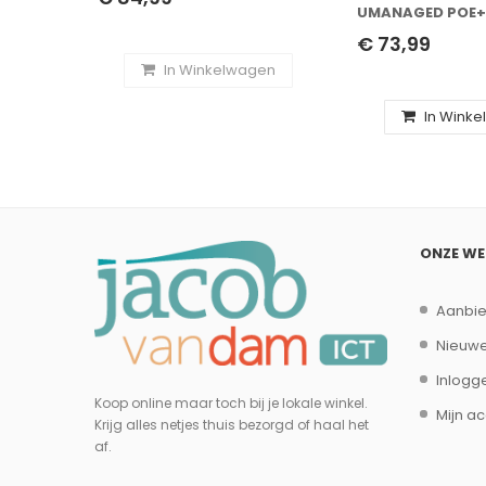
UMANAGED POE+ 
€ 73,99
In Winkelwagen
In Wink
ONZE W
Aanbi
Nieuwe
Inlogg
Koop online maar toch bij je lokale winkel.
Mijn a
Krijg alles netjes thuis bezorgd of haal het
af.