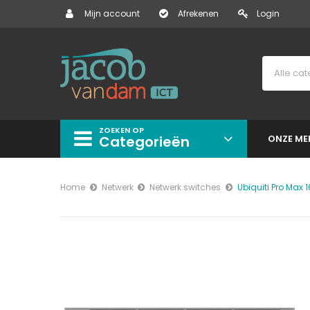
Mijn account
Afrekenen
Login
ZOEKEN OP
Categorieën
ONZE ME
Home
Netwerk
Netwerk switches
Ubiquiti Pro Max 1