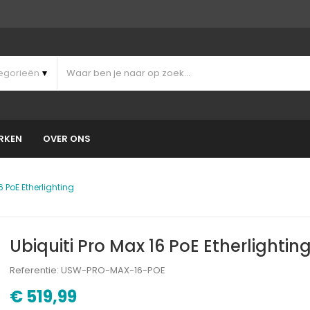
RKEN
OVER ONS
6 PoE Etherlighting
Ubiquiti Pro Max 16 PoE Etherlightin
Referentie: USW-PRO-MAX-16-POE
€ 519,99