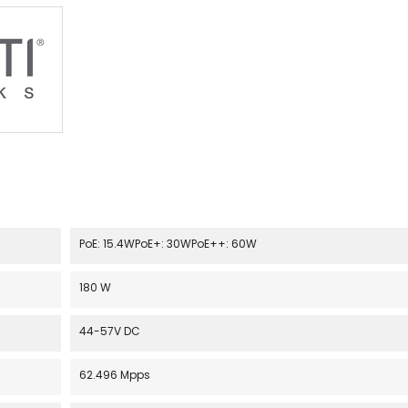
PoE: 15.4WPoE+: 30WPoE++: 60W
180 W
44-57V DC
62.496 Mpps