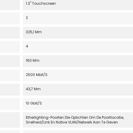
1.3" Touchscreen
2
325,1 Mm
4
160 Mm
2500 Mbit/s
43,7 Mm
10 Gbit/s
Etherlighting-Poorten Die Oplichten Om De Poortlocatie,
Snelheid/link En Native VLAN/netwerk Aan Te Geven