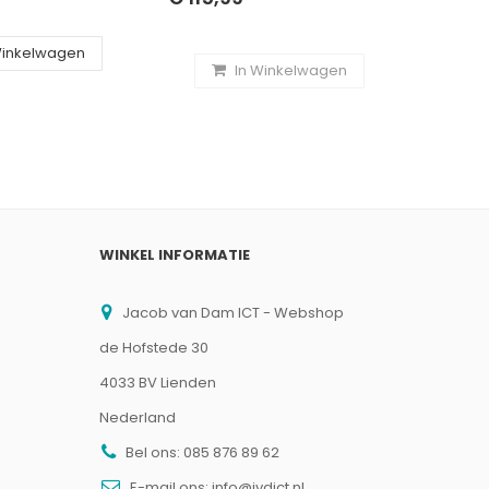
€ 18,
Winkelwagen
In Winkelwagen
WINKEL INFORMATIE
Jacob van Dam ICT - Webshop
de Hofstede 30
4033 BV Lienden
Nederland
Bel ons:
085 876 89 62
E-mail ons:
info@jvdict.nl