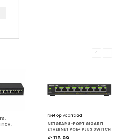
Niet op voorraad
TS,
NETGEAR 8-PORT GIGABIT
ITCH,
ETHERNET POE+ PLUS SWITCH
 4X POE+ (30W)
(GS308EP)
CUDY 5
€ 115,99