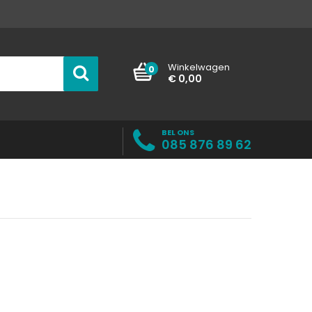
Winkelwagen
0
€ 0,00
BEL ONS
085 876 89 62
g