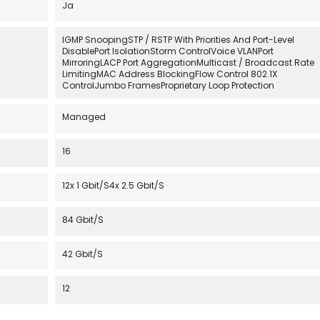
Ja
IGMP SnoopingSTP / RSTP With Priorities And Port-Level
DisablePort IsolationStorm ControlVoice VLANPort
MirroringLACP Port AggregationMulticast / Broadcast Rate
LimitingMAC Address BlockingFlow Control 802.1X
ControlJumbo FramesProprietary Loop Protection
Managed
16
12x 1 Gbit/s4x 2.5 Gbit/s
84 Gbit/s
42 Gbit/s
12