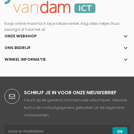
Koop online maar toch bij je lokale winkel. Krijg alles netjes thuis
bezorgd of haal het af.
keyboard_arrow_down
ONZE WEBSHOP
keyboard_arrow_down
ONS BEDRIJF
keyboard_arrow_down
WINKEL INFORMATIE
SCHRIJF JE IN VOOR ONZE NIEUWSBRIEF
U kunt op elk gewenst moment weer uitschrijven. Hiervoor
kunt u de contactgegevens gebruiken uit de algemene
voorwaarden.