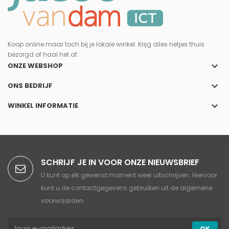
Koop online maar toch bij je lokale winkel. Krijg alles netjes thuis
bezorgd of haal het af.
keyboard_arrow_down
ONZE WEBSHOP
keyboard_arrow_down
ONS BEDRIJF
keyboard_arrow_down
WINKEL INFORMATIE
SCHRIJF JE IN VOOR ONZE NIEUWSBRIEF
U kunt op elk gewenst moment weer uitschrijven. Hiervoor
kunt u de contactgegevens gebruiken uit de algemene
voorwaarden.