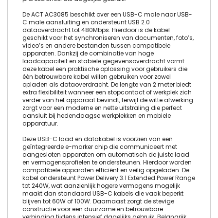
De ACT AC3085 beschikt over een USB-C male naar USB-
C male aansluiting en ondersteunt USB 2.0
dataoverdracht tot 480Mbps. Hierdoor is de kabel
geschikt voor het synchroniseren van documenten, foto’s,
video’s en andere bestanden tussen compatibele
apparaten. Dankzij de combinatie van hoge
laadcapaciteit en stabiele gegevensoverdracht vormt
deze kabel een praktische oplossing voor gebruikers die
één betrouwbare kabel willen gebruiken voor zowel
opladen als dataoverdracht. De lengte van 2 meter biedt
extra flexibiliteit wanneer een stopcontact of werkplek zich
verder van het apparaat bevindt, terwijl de witte afwerking
zorgt voor een moderne en nette uitstraling die perfect
aansluit bij hedendaagse werkplekken en mobiele
apparatuur.
Deze USB-C laad en datakabel is voorzien van een
geïntegreerde e-marker chip die communiceert met
aangesloten apparaten om automatisch de juiste laad
en vermogensprofielen te ondersteunen. Hierdoor worden
compatibele apparaten efficiënt en veilig opgeladen. De
kabel ondersteunt Power Delivery 3.1 Extended Power Range
tot 240W, wat aanzienlijk hogere vermogens mogelijk
maakt dan standaard USB-C kabels die vaak beperkt
blijven tot 60W of 100W. Daarnaast zorgt de stevige
constructie voor een duurzame en betrouwbare
verbinding tijdens intensief dagelijks gebruik. Belangrijk