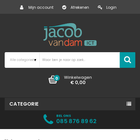
Mijn account
Afrekenen
Login
Winkelwagen
0
€ 0,00
CATEGORIE
BEL ONS
085 876 89 62