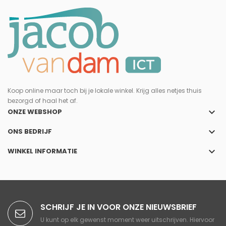
Koop online maar toch bij je lokale winkel. Krijg alles netjes thuis
bezorgd of haal het af.
keyboard_arrow_down
ONZE WEBSHOP
keyboard_arrow_down
ONS BEDRIJF
keyboard_arrow_down
WINKEL INFORMATIE
SCHRIJF JE IN VOOR ONZE NIEUWSBRIEF
U kunt op elk gewenst moment weer uitschrijven. Hiervoor