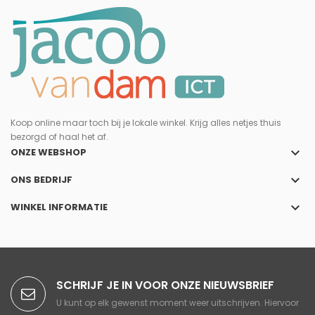
Koop online maar toch bij je lokale winkel. Krijg alles netjes thuis
bezorgd of haal het af.
keyboard_arrow_down
ONZE WEBSHOP
keyboard_arrow_down
ONS BEDRIJF
keyboard_arrow_down
WINKEL INFORMATIE
SCHRIJF JE IN VOOR ONZE NIEUWSBRIEF
U kunt op elk gewenst moment weer uitschrijven. Hiervoor