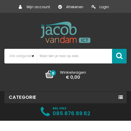
Mijn account
Afrekenen
Login
Winkelwagen
0
€ 0,00
CATEGORIE
BEL ONS
085 876 89 62