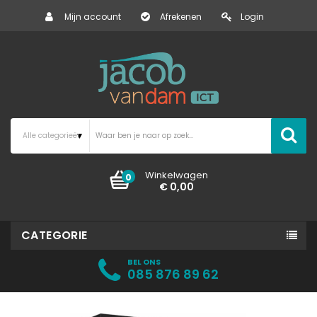
Mijn account
Afrekenen
Login
Winkelwagen
0
€ 0,00
CATEGORIE
BEL ONS
085 876 89 62