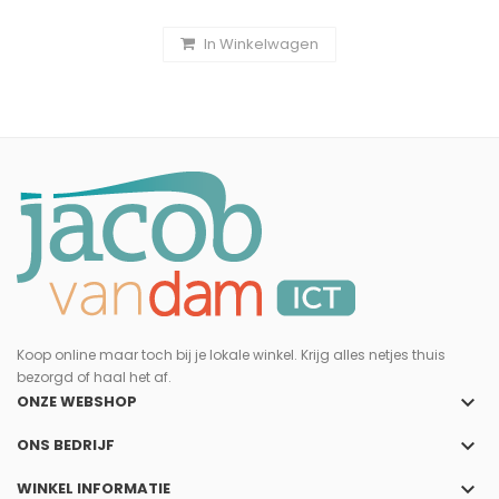
In Winkelwagen
Koop online maar toch bij je lokale winkel. Krijg alles netjes thuis
bezorgd of haal het af.
keyboard_arrow_down
ONZE WEBSHOP
keyboard_arrow_down
ONS BEDRIJF
keyboard_arrow_down
WINKEL INFORMATIE