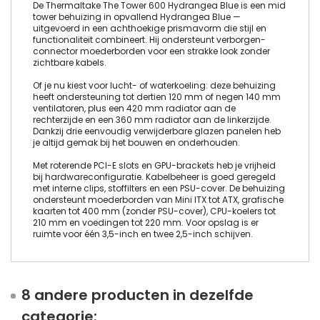
De Thermaltake The Tower 600 Hydrangea Blue is een mid
tower behuizing in opvallend Hydrangea Blue —
uitgevoerd in een achthoekige prismavorm die stijl en
functionaliteit combineert. Hij ondersteunt verborgen-
connector moederborden voor een strakke look zonder
zichtbare kabels.
Of je nu kiest voor lucht- of waterkoeling: deze behuizing
heeft ondersteuning tot dertien 120 mm of negen 140 mm
ventilatoren, plus een 420 mm radiator aan de
rechterzijde en een 360 mm radiator aan de linkerzijde.
Dankzij drie eenvoudig verwijderbare glazen panelen heb
je altijd gemak bij het bouwen en onderhouden.
Met roterende PCI-E slots en GPU-brackets heb je vrijheid
bij hardwareconfiguratie. Kabelbeheer is goed geregeld
met interne clips, stoffilters en een PSU-cover. De behuizing
ondersteunt moederborden van Mini ITX tot ATX, grafische
kaarten tot 400 mm (zonder PSU-cover), CPU-koelers tot
210 mm en voedingen tot 220 mm. Voor opslag is er
ruimte voor één 3,5-inch en twee 2,5-inch schijven.
8 andere producten in dezelfde
categorie: