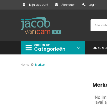
Mijn account
Afrekenen
Login
ZOEKEN OP
Categorieën
ONZE ME
Home
Merken
Merk