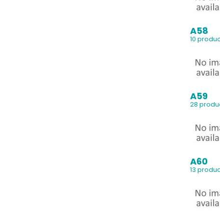
A58
10 produ
A59
28 produ
A60
13 produ