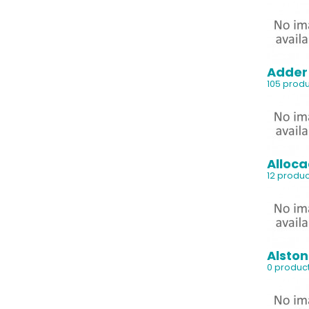
Adder
105 prod
Alloc
12 produ
Alston
0 produc