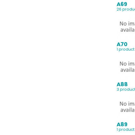
A69
26 produ
A70
1 product
A88
3 produc
A89
1 product