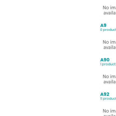
A9
0 produc
A90
1 product
A92
11 produc