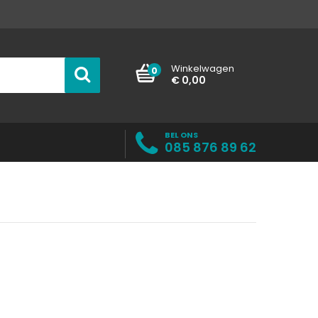
Winkelwagen
0
€ 0,00
BEL ONS
085 876 89 62