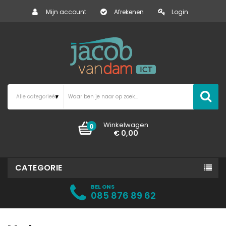
Mijn account
Afrekenen
Login
Winkelwagen
0
€ 0,00
CATEGORIE
BEL ONS
085 876 89 62