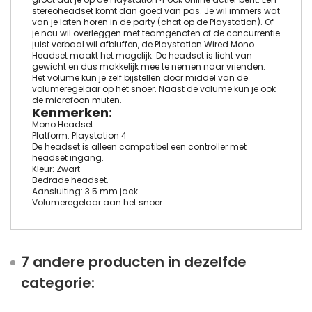
stereoheadset komt dan goed van pas. Je wil immers wat
van je laten horen in de party (chat op de Playstation). Of
je nou wil overleggen met teamgenoten of de concurrentie
juist verbaal wil afbluffen, de Playstation Wired Mono
Headset maakt het mogelijk. De headset is licht van
gewicht en dus makkelijk mee te nemen naar vrienden.
Het volume kun je zelf bijstellen door middel van de
volumeregelaar op het snoer. Naast de volume kun je ook
de microfoon muten.
Kenmerken:
Mono Headset
Platform: Playstation 4
De headset is alleen compatibel een controller met
headset ingang.
Kleur: Zwart
Bedrade headset.
Aansluiting: 3.5 mm jack
Volumeregelaar aan het snoer
7 andere producten in dezelfde
categorie: