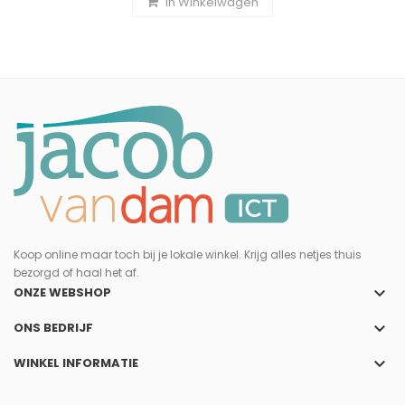
In Winkelwagen
Koop online maar toch bij je lokale winkel. Krijg alles netjes thuis
bezorgd of haal het af.
keyboard_arrow_down
ONZE WEBSHOP
keyboard_arrow_down
ONS BEDRIJF
keyboard_arrow_down
WINKEL INFORMATIE