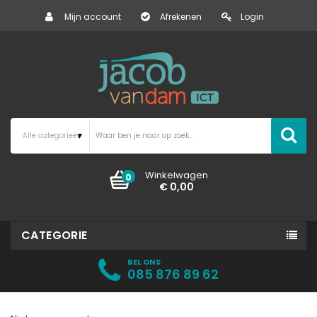
Mijn account
Afrekenen
Login
Winkelwagen
0
€ 0,00
CATEGORIE
BEL ONS
085 876 89 62