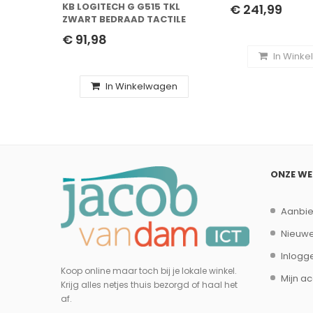
TOETSENBORD IN
KB LOGITECH G G515 TKL
€ 241,99
MUIS RF-DRAAD
ZWART BEDRAAD TACTILE
BLUETOOTH QWE
€ 91,98
INTERNATIONAL 
In Wink
In Winkelwagen
ONZE W
Aanbi
Nieuwe
Inlogg
Koop online maar toch bij je lokale winkel.
Mijn a
Krijg alles netjes thuis bezorgd of haal het
af.