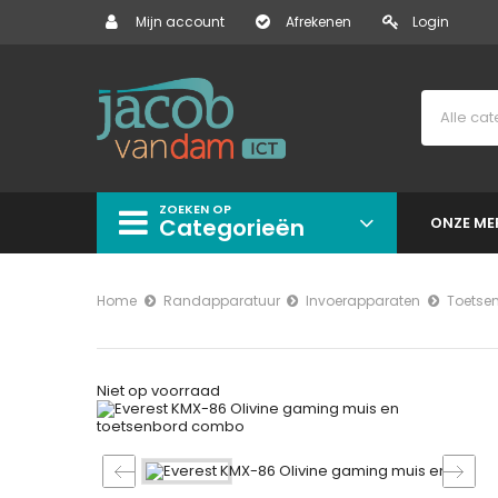
Mijn account
Afrekenen
Login
ZOEKEN OP
Categorieën
ONZE ME
Home
Randapparatuur
Invoerapparaten
Toetse
Niet op voorraad