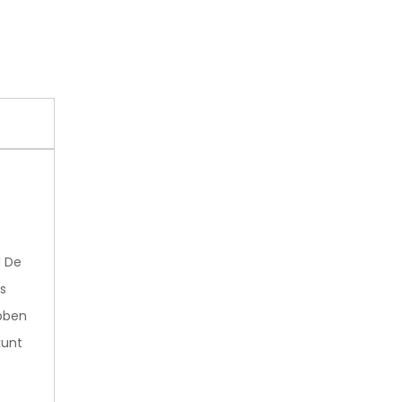
! De
s
ebben
kunt