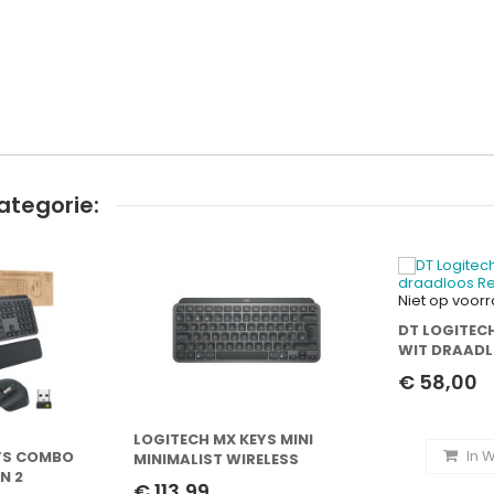
ategorie:
Niet op voor
DT LOGITEC
WIT DRAADL
€ 58,00
LOGITECH MX KEYS MINI
In 
YS COMBO
MINIMALIST WIRELESS
N 2
ILLUMINATED KEYBOARD
€ 113,99