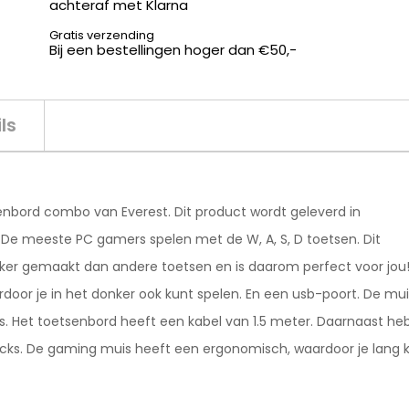
achteraf met Klarna
Gratis verzending
Bij een bestellingen hoger dan €50,-
ls
enbord combo van Everest. Dit product wordt geleverd in
De meeste PC gamers spelen met de W, A, S, D toetsen. Dit
ijker gemaakt dan andere toetsen en is daarom perfect voor jou
door je in het donker ook kunt spelen. En een usb-poort. De mui
 is. Het toetsenbord heeft een kabel van 1.5 meter. Daarnaast h
icks. De gaming muis heeft een ergonomisch, waardoor je lang 