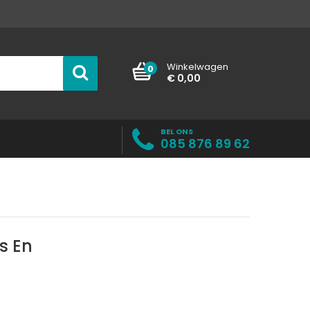
Winkelwagen
0
€ 0,00
BEL ONS
085 876 89 62
s En