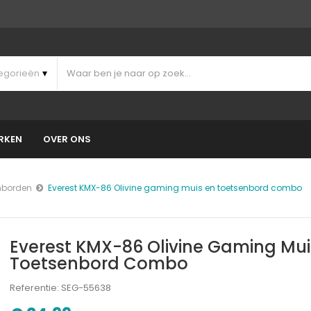
RKEN
OVER ONS
nborden
Everest KMX-86 Olivine gaming muis en toetsenbord combo
Everest KMX-86 Olivine Gaming Mui
Toetsenbord Combo
Referentie: SEG-55638