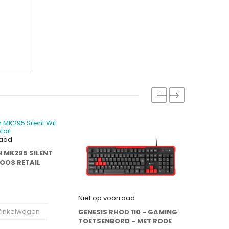
raad
H MK295 SILENT
ACT AC
OOS RETAIL
RF DRA
INTERN
€ 30,
Niet op voorraad
Winkelwagen
GENESIS RHOD 110 - GAMING
TOETSENBORD - MET RODE