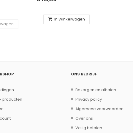
CLUSIEF
LOOS +
RTY US
GRAFIET
In Winkelwagen
elwagen
EBSHOP
ONS BEDRIJF
edingen
Bezorgen en afhalen
 producten
Privacy policy
en
Algemene voorwaarden
ccount
Over ons
Veilig betalen