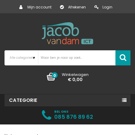
Mijn account
Afrekenen
Login
Winkelwagen
0
€ 0,00
CATEGORIE
BEL ONS
085 876 89 62