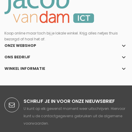
Koop online maar toch bij je lokale winkel. Krijg alles netjes thuis
bezorgd of haal het af.
keyboard_arrow_down
ONZE WEBSHOP
keyboard_arrow_down
ONS BEDRIJF
keyboard_arrow_down
WINKEL INFORMATIE
SCHRIJF JE IN VOOR ONZE NIEUWSBRIEF
U kunt op elk gewenst moment weer uitschrijven. Hiervoor
kunt u de contactgegevens gebruiken uit de algemene
voorwaarden.