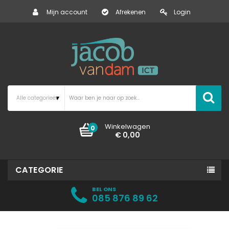
Mijn account
Afrekenen
Login
Winkelwagen
0
€ 0,00
CATEGORIE
BEL ONS
085 876 89 62